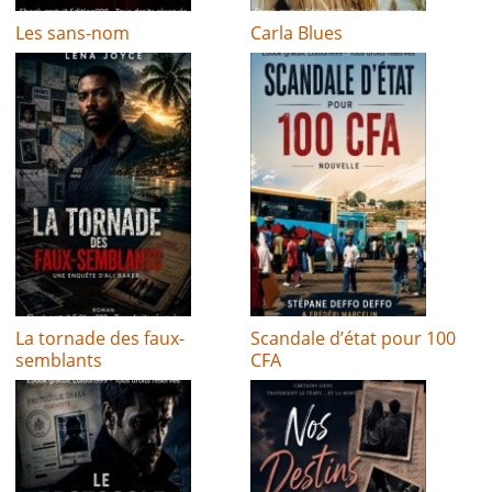
Les sans-nom
Carla Blues
La tornade des faux-
Scandale d’état pour 100
semblants
CFA