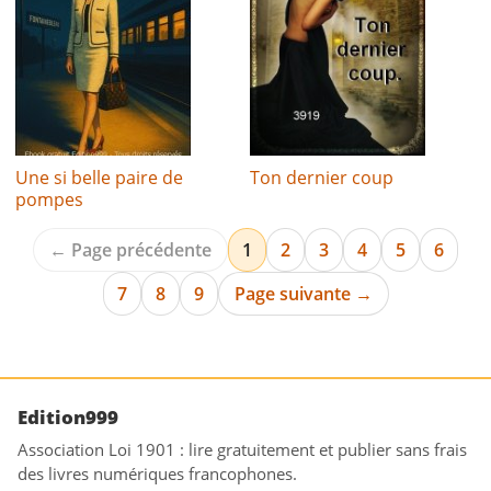
Une si belle paire de
Ton dernier coup
pompes
← Page précédente
1
2
3
4
5
6
7
8
9
Page suivante →
Edition999
Association Loi 1901 : lire gratuitement et publier sans frais
des livres numériques francophones.