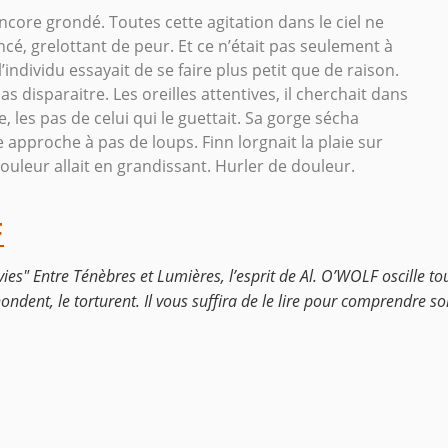
encore grondé. Toutes cette agitation dans le ciel ne
incé, grelottant de peur. Et ce n’était pas seulement à
individu essayait de se faire plus petit que de raison.
as disparaitre. Les oreilles attentives, il cherchait dans
, les pas de celui qui le guettait. Sa gorge sécha
e approche à pas de loups. Finn lorgnait la plaie sur
douleur allait en grandissant. Hurler de douleur.
F
vies" Entre Ténèbres et Lumières, l’esprit de Al. O’WOLF oscille to
inondent, le torturent. Il vous suffira de le lire pour comprendre so