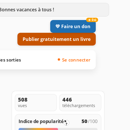
 Bonnes vacances à tous !
💛 Faire un don
Publier gratuitement un livre
es sorties
Se connecter
508
446
vues
téléchargements
50
Indice de popularité
/100
?