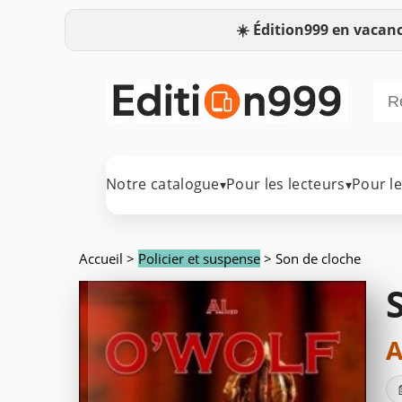
☀️
Édition999 en vacanc
Notre catalogue
Pour les lecteurs
Pour l
▾
▾
Accueil
>
Policier et suspense
> Son de cloche
A