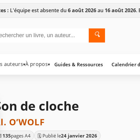
es :
L'équipe est absente du
6 août 2026
au
16 août 2026
.
🔍
es auteurs
À propos
Guides & Ressources
Calendrier d
▾
▾
Son de cloche
l. O’WOLF
📄
135
pages A4
🗓️ Publié le
24 janvier 2026