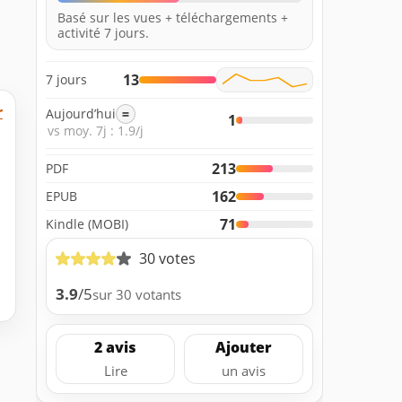
Basé sur les vues + téléchargements +
activité 7 jours.
13
7 jours
r
Aujourd’hui
=
1
vs moy. 7j : 1.9/j
213
PDF
162
EPUB
71
Kindle (MOBI)
30 votes
3.9
/5
sur 30 votants
2 avis
Ajouter
Lire
un avis