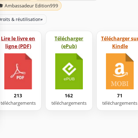
🎓 Ambassadeur Edition999
roits & réutilisation
▾
Lire le livre en
Télécharger
Télécharger su
ligne (PDF)
(ePub)
Kindle
213
162
71
téléchargements
téléchargements
téléchargements