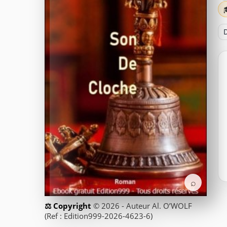
D
⌕
© 2026 - Auteur Al. O’WOLF
(Ref : Edition999-2026-4623-6)