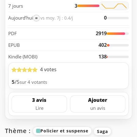
3
7 jours
0
Aujourd’hui
=
vs moy. 7j : 0.4/j
2919
PDF
402
EPUB
138
Kindle (MOBI)
4 votes
5
/5
sur 4 votants
3 avis
Ajouter
Lire
un avis
Thème :
Policier et suspense
Saga