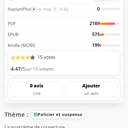
0
Aujourd’hui
=
vs moy. 7j : 0.4/j
2189
PDF
575
EPUB
199
Kindle (MOBI)
15 votes
4.47
/5
sur 15 votants
0 avis
Ajouter
Lire
un avis
Thème :
Policier et suspense
La quatrième de couverture