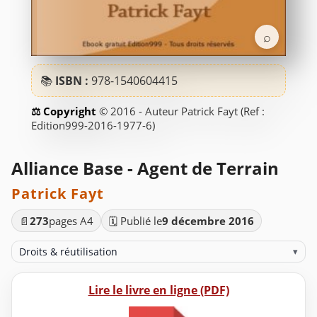
⌕
📚
ISBN :
978-1540604415
© 2016 - Auteur Patrick Fayt (Ref :
Edition999-2016-1977-6)
Alliance Base - Agent de Terrain
Patrick Fayt
📄
273
pages A4
🗓️ Publié le
9 décembre 2016
Droits & réutilisation
▾
Lire le livre en ligne (PDF)