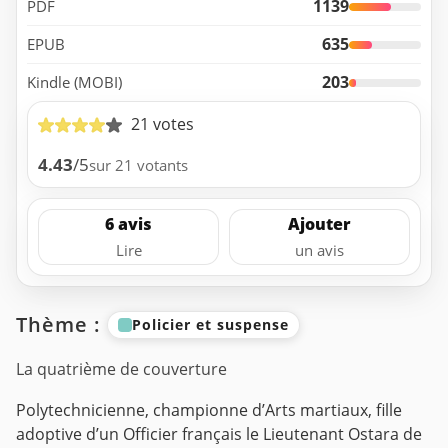
1139
PDF
635
EPUB
203
Kindle (MOBI)
21 votes
4.43
/5
sur 21 votants
6 avis
Ajouter
Lire
un avis
Thème :
Policier et suspense
La quatrième de couverture
Polytechnicienne, championne d’Arts martiaux, fille
adoptive d’un Officier français le Lieutenant Ostara de