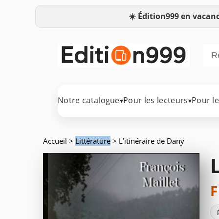
☀️
Édition999 en vacanc
Notre catalogue
Pour les lecteurs
Pour l
▾
▾
Accueil
>
Littérature
> L’itinéraire de Dany
F