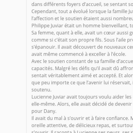
dans différents foyers d’accueil, se sentant s
Cependant, tout a évolué lorsque la famille Juv
l’affection et le soutien étaient aussi nombre
Philippe Juviar était un homme bienveillant, t
Sa femme, quant à elle, avait un cœur aussi g
comme si c’était son propre fils. Sous l’aile 
s’épanouir. Il avait découvert de nouveaux ce
avait même commencé à exceller à l’école.
Avec le soutien constant de sa famille d’accuei
capacités. Malgré les défis qu’il avait dû affr
sentait véritablement aimé et accepté. Et alors 
que peu importe ce que l’avenir lui réservait, i
soutenu.
Lucienne Juviar avait toujours voulu aider les
elle-même. Alors, elle avait décidé de devenir 
pour Dany.
Il avait du mal à s’ouvrir et à faire confiance
oreille attentive, de délicieux repas, et su
s’ouvrir. Il raconta à Lucienne ses peurs, ses 