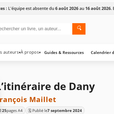
es :
L'équipe est absente du
6 août 2026
au
16 août 2026
.
🔍
es auteurs
À propos
Guides & Ressources
Calendrier d
▾
▾
L’itinéraire de Dany
rançois Maillet
📄
25
pages A4
🗓️ Publié le
7 septembre 2024