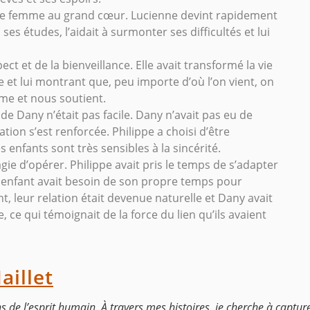
cette femme au grand cœur. Lucienne devint rapidement
s études, l’aidait à surmonter ses difficultés et lui
pect et de la bienveillance. Elle avait transformé la vie
e et lui montrant que, peu importe d’où l’on vient, on
ime et nous soutient.
 de Dany n’était pas facile. Dany n’avait pas eu de
ation s’est renforcée. Philippe a choisi d’être
 enfants sont très sensibles à la sincérité.
ie d’opérer. Philippe avait pris le temps de s’adapter
nfant avait besoin de son propre temps pour
t, leur relation était devenue naturelle et Dany avait
ce qui témoignait de la force du lien qu’ils avaient
aillet
ns de l’esprit humain. À travers mes histoires, je cherche à captur