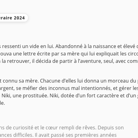
éraire 2024
essenti un vide en lui. Abandonné à la naissance et élevé dan
ouva une lettre écrite par sa mère qui lui expliquait les c
 la retrouver, il décida de partir à l’aventure, seul, avec c
connu sa mère. Chacune d’elles lui donna un morceau du puzz
 d’argent, se méfier des inconnus mal intentionnés, et gére
e Niki, une prostituée. Niki, dotée d’un fort caractère et d’un
de.
ins de curiosité et le cœur rempli de rêves. Depuis son
tances difficiles. Il avait passé ses premières années