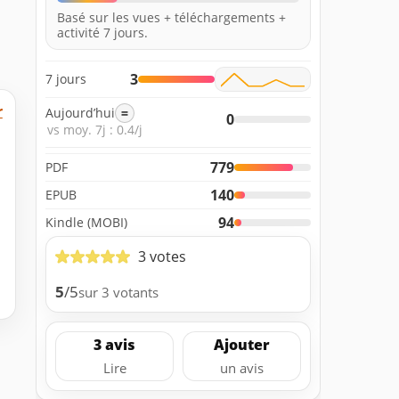
Basé sur les vues + téléchargements +
activité 7 jours.
3
7 jours
r
Aujourd’hui
=
0
vs moy. 7j : 0.4/j
779
PDF
140
EPUB
94
Kindle (MOBI)
3 votes
5
/5
sur 3 votants
3 avis
Ajouter
Lire
un avis