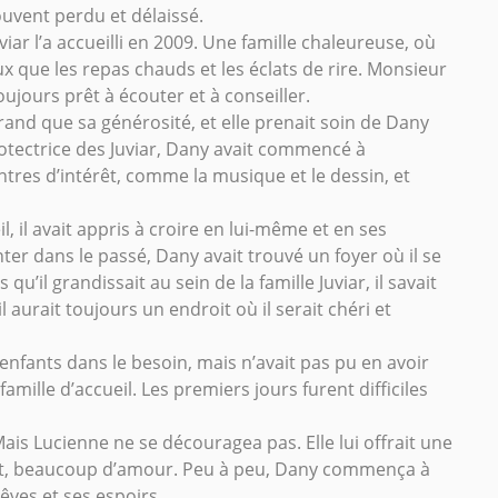
ouvent perdu et délaissé.
iar l’a accueilli en 2009. Une famille chaleureuse, où
ux que les repas chauds et les éclats de rire. Monsieur
oujours prêt à écouter et à conseiller.
rand que sa générosité, et elle prenait soin de Dany
protectrice des Juviar, Dany avait commencé à
ntres d’intérêt, comme la musique et le dessin, et
l, il avait appris à croire en lui-même et en ses
onter dans le passé, Dany avait trouvé un foyer où il se
qu’il grandissait au sein de la famille Juviar, il savait
l aurait toujours un endroit où il serait chéri et
 enfants dans le besoin, mais n’avait pas pu en avoir
famille d’accueil. Les premiers jours furent difficiles
. Mais Lucienne ne se découragea pas. Elle lui offrait une
rtout, beaucoup d’amour. Peu à peu, Dany commença à
rêves et ses espoirs.