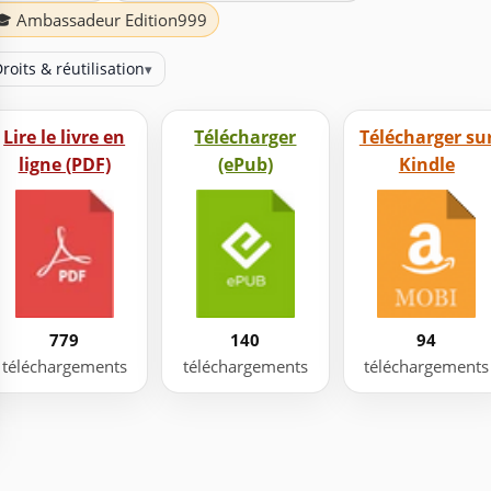
🎓 Ambassadeur Edition999
roits & réutilisation
▾
Lire le livre en
Télécharger
Télécharger su
ligne (PDF)
(ePub)
Kindle
779
140
94
téléchargements
téléchargements
téléchargements