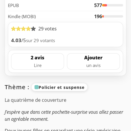
577
EPUB
196
Kindle (MOBI)
29 votes
4.03
/5
sur 29 votants
2 avis
Ajouter
Lire
un avis
Thème :
Policier et suspense
La quatrième de couverture
J’espère que dans cette pochette-surprise vous allez passer
un agréable moment.
Deux jeunes filles en regardant une série américaine