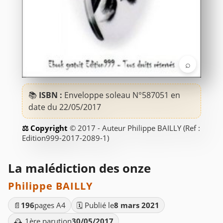
⌕
📚
ISBN :
Enveloppe soleau N°587051 en
date du 22/05/2017
© 2017 - Auteur Philippe BAILLY (Ref :
Edition999-2017-2089-1)
La malédiction des onze
Philippe BAILLY
📄
196
pages A4
🗓️ Publié le
8 mars 2021
🕰️ 1ère parution
30/05/2017