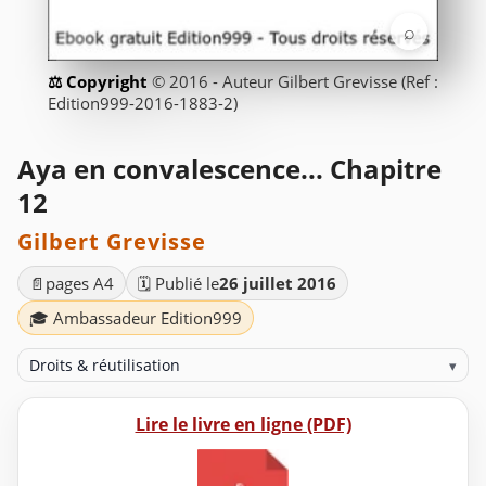
⌕
© 2016 - Auteur Gilbert Grevisse (Ref :
Edition999-2016-1883-2)
Aya en convalescence... Chapitre
12
Gilbert Grevisse
📄
pages A4
🗓️ Publié le
26 juillet 2016
🎓 Ambassadeur Edition999
Droits & réutilisation
▾
Lire le livre en ligne (PDF)