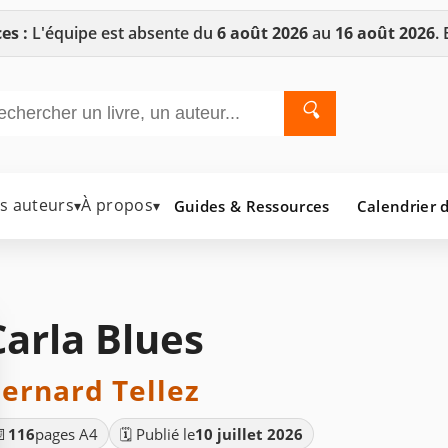
es :
L'équipe est absente du
6 août 2026
au
16 août 2026
.
🔍
es auteurs
À propos
Guides & Ressources
Calendrier d
▾
▾
Carla Blues
ernard Tellez
📄
116
pages A4
🗓️ Publié le
10 juillet 2026