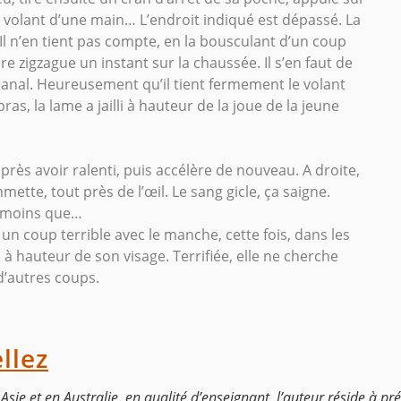
 le volant d’une main… L’endroit indiqué est dépassé. La
e. Il n’en tient pas compte, en la bousculant d’un coup
ure zigzague un instant sur la chaussée. Il s’en faut de
 canal. Heureusement qu’il tient fermement le volant
ras, la lame a jailli à hauteur de la joue de la jeune
après avoir ralenti, puis accélère de nouveau. A droite,
mmette, tout près de l’œil. Le sang gicle, ça saigne.
 A moins que…
un coup terrible avec le manche, cette fois, dans les
e à hauteur de son visage. Terrifiée, elle ne cherche
’autres coups.
llez
sie et en Australie, en qualité d’enseignant, l’auteur réside à pré