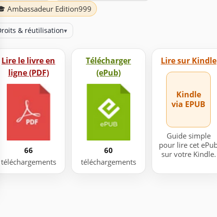
🎓 Ambassadeur Edition999
roits & réutilisation
▾
Lire le livre en
Télécharger
Lire sur Kindle
ligne (PDF)
(ePub)
Kindle
via EPUB
Guide simple
pour lire cet ePu
66
60
sur votre Kindle.
téléchargements
téléchargements