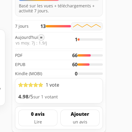
Basé sur les vues + téléchargements +
activité 7 jours.
13
7 jours
Aujourd’hui
=
1
vs moy. 7j : 1.9/j
66
PDF
60
EPUB
0
Kindle (MOBI)
1 vote
b
4.98
/5
sur 1 votant
0 avis
Ajouter
Lire
un avis