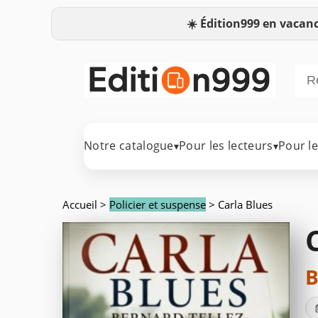
☀️
Édition999 en vacanc
Notre catalogue
Pour les lecteurs
Pour l
▾
▾
Accueil
>
Policier et suspense
> Carla Blues
B