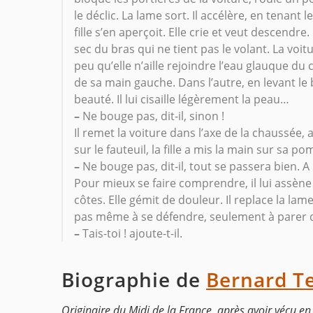
le déclic. La lame sort. Il accélère, en tenant
fille s’en aperçoit. Elle crie et veut descendr
sec du bras qui ne tient pas le volant. La voit
peu qu’elle n’aille rejoindre l’eau glauque du
de sa main gauche. Dans l’autre, en levant le b
beauté. Il lui cisaille légèrement la peau…
–
Ne bouge pas, dit-il, sinon !
Il remet la voiture dans l’axe de la chaussée, 
sur le fauteuil, la fille a mis la main sur sa po
–
Ne bouge pas, dit-il, tout se passera bien.
Pour mieux se faire comprendre, il lui assène 
côtes. Elle gémit de douleur. Il replace la lam
pas même à se défendre, seulement à parer d
–
Tais-toi ! ajoute-t-il.
Biographie de
Bernard Te
Originaire du Midi de la France, après avoir vécu en A