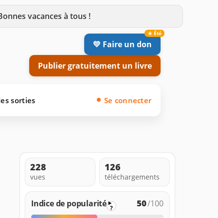
 Bonnes vacances à tous !
💛 Faire un don
Publier gratuitement un livre
es sorties
Se connecter
228
126
vues
téléchargements
50
Indice de popularité
/100
?