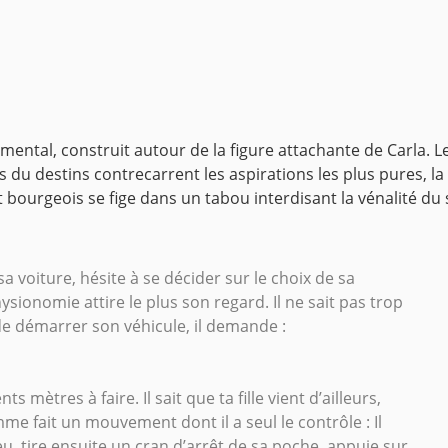
mental, construit autour de la figure attachante de Carla
 du destins contrecarrent les aspirations les plus pures, la 
 bourgeois se fige dans un tabou interdisant la vénalité du 
a voiture, hésite à se décider sur le choix de sa
hysionomie attire le plus son regard. Il ne sait pas trop
nt de démarrer son véhicule, il demande :
s mètres à faire. Il sait que ta fille vient d’ailleurs,
mme fait un mouvement dont il a seul le contrôle : Il
eu, tire ensuite un cran d’arrêt de sa poche, appuie sur