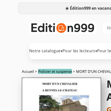
☀️
Édition999 en vacanc
Notre catalogue
Pour les lecteurs
Pour l
▾
▾
Accueil
>
Policier et suspense
> MORT D’UN CHEVAL
G