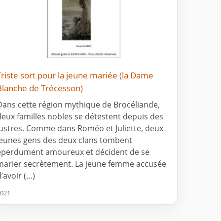
Triste sort pour la jeune mariée (la Dame
Blanche de Trécesson)
Dans cette région mythique de Brocéliande,
deux familles nobles se détestent depuis des
lustres. Comme dans Roméo et Juliette, deux
jeunes gens des deux clans tombent
éperdument amoureux et décident de se
marier secrètement. La jeune femme accusée
d’avoir (…)
021