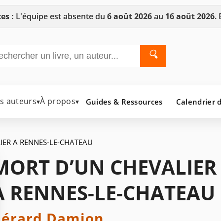
es :
L'équipe est absente du
6 août 2026
au
16 août 2026
.
🔍
es auteurs
À propos
Guides & Ressources
Calendrier d
▾
▾
IER A RENNES-LE-CHATEAU
MORT D’UN CHEVALIER
A RENNES-LE-CHATEAU
érard Damion