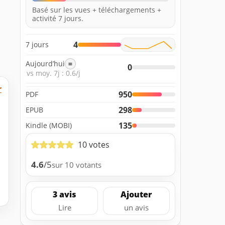
Basé sur les vues + téléchargements +
activité 7 jours.
4
7 jours
Aujourd’hui
=
0
vs moy. 7j : 0.6/j
r
950
PDF
298
EPUB
135
Kindle (MOBI)
10 votes
4.6
/5
sur 10 votants
3 avis
Ajouter
Lire
un avis