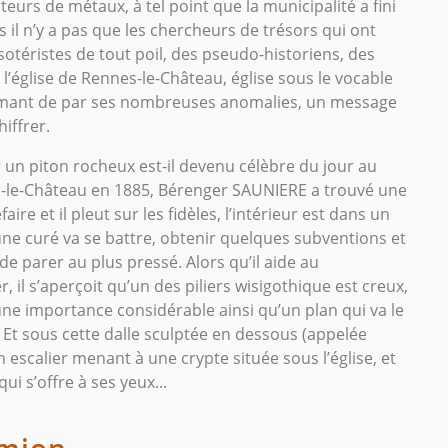
eurs de métaux, à tel point que la municipalité a fini
s il n’y a pas que les chercheurs de trésors qui ont
 ésotéristes de tout poil, des pseudo-historiens, des
l’église de Rennes-le-Château, église sous le vocable
rmant de par ses nombreuses anomalies, un message
hiffrer.
 un piton rocheux est-il devenu célèbre du jour au
s-le-Château en 1885, Bérenger SAUNIERE a trouvé une
aire et il pleut sur les fidèles, l’intérieur est dans un
eune curé va se battre, obtenir quelques subventions et
e parer au plus pressé. Alors qu’il aide au
, il s’aperçoit qu’un des piliers wisigothique est creux,
’une importance considérable ainsi qu’un plan qui va le
. Et sous cette dalle sculptée en dessous (appelée
 un escalier menant à une crypte située sous l’église, et
ui s’offre à ses yeux...