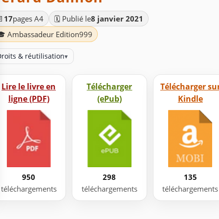
📄
17
pages A4
🗓️ Publié le
8 janvier 2021
🎓 Ambassadeur Edition999
roits & réutilisation
▾
Lire le livre en
Télécharger
Télécharger su
ligne (PDF)
(ePub)
Kindle
950
298
135
téléchargements
téléchargements
téléchargements