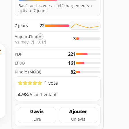
Basé sur les vues + téléchargements +
activité 7 jours.
22
7 jours
Aujourd’hui
=
3
vs moy. 7j : 3.1/j
r
221
PDF
161
EPUB
82
Kindle (MOBI)
1 vote
4.98
/5
sur 1 votant
0 avis
Ajouter
Lire
un avis