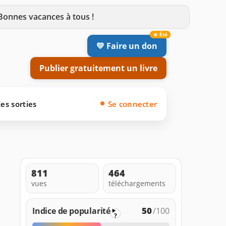
 Bonnes vacances à tous !
💛 Faire un don
Publier gratuitement un livre
es sorties
Se connecter
811
464
vues
téléchargements
50
Indice de popularité
/100
?