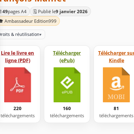
📄
49
pages A4
🗓️ Publié le
9 janvier 2026
🎓 Ambassadeur Edition999
roits & réutilisation
▾
Lire le livre en
Télécharger
Télécharger su
ligne (PDF)
(ePub)
Kindle
220
160
81
téléchargements
téléchargements
téléchargements