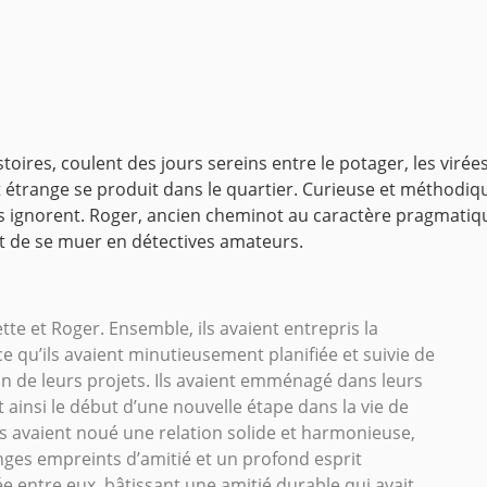
toires, coulent des jours sereins entre le potager, les virée
 étrange se produit dans le quartier. Curieuse et méthodiqu
s ignorent. Roger, ancien cheminot au caractère pragmatiq
nt de se muer en détectives amateurs.
tte et Roger. Ensemble, ils avaient entrepris la
 qu’ils avaient minutieusement planifiée et suivie de
ion de leurs projets. Ils avaient emménagé dans leurs
ainsi le début d’une nouvelle étape dans la vie de
 ils avaient noué une relation solide et harmonieuse,
es empreints d’amitié et un profond esprit
lée entre eux, bâtissant une amitié durable qui avait