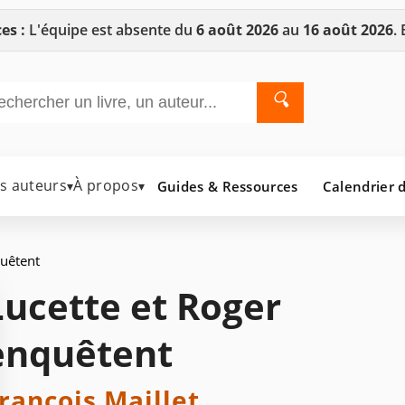
es :
L'équipe est absente du
6 août 2026
au
16 août 2026
.
🔍
es auteurs
À propos
Guides & Ressources
Calendrier d
▾
▾
quêtent
Lucette et Roger
enquêtent
rançois Maillet