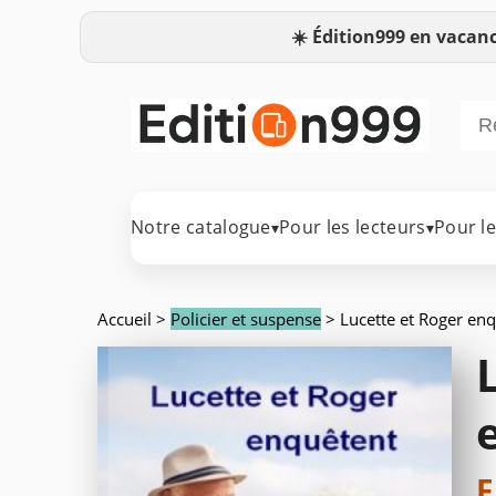
☀️
Édition999 en vacanc
Notre catalogue
Pour les lecteurs
Pour l
▾
▾
Accueil
>
Policier et suspense
> Lucette et Roger en
F