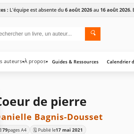
es :
L'équipe est absente du
6 août 2026
au
16 août 2026
.
🔍
es auteurs
À propos
Guides & Ressources
Calendrier d
▾
▾
Coeur de pierre
anielle Bagnis-Dousset
📄
79
pages A4
🗓️ Publié le
17 mai 2021