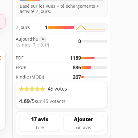
Basé sur les vues + téléchargements +
activité 7 jours.
1
7 jours
Aujourd’hui
=
0
vs moy. 7j : 0.1/j
r
1189
PDF
886
EPUB
267
Kindle (MOBI)
45 votes
4.69
/5
sur 45 votants
17 avis
Ajouter
Lire
un avis