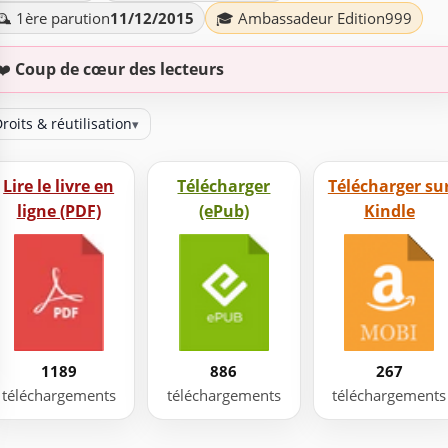
️ 1ère parution
11/12/2015
🎓 Ambassadeur Edition999
❤️
Coup de cœur des lecteurs
roits & réutilisation
▾
Lire le livre en
Télécharger
Télécharger su
ligne (PDF)
(ePub)
Kindle
1189
886
267
téléchargements
téléchargements
téléchargements