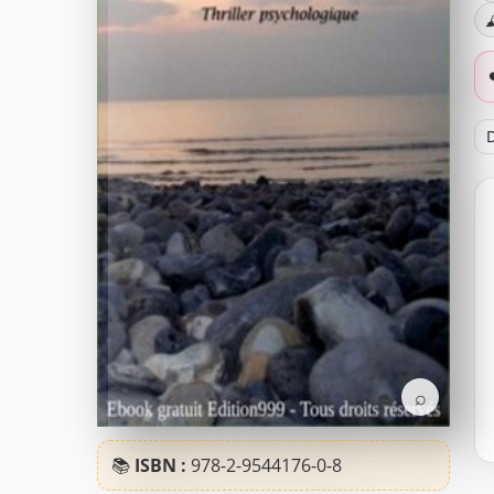

D
⌕
📚
ISBN :
978-2-9544176-0-8