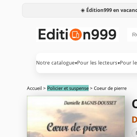
☀️
Édition999 en vacanc
Notre catalogue
Pour les lecteurs
Pour l
▾
▾
Accueil
>
Policier et suspense
> Coeur de pierre
D