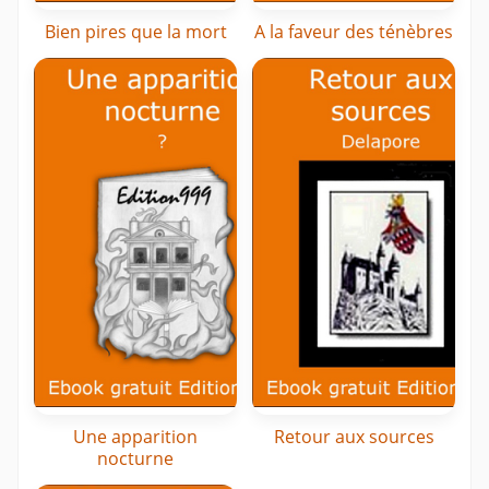
Bien pires que la mort
A la faveur des ténèbres
Une apparition
Retour aux sources
nocturne