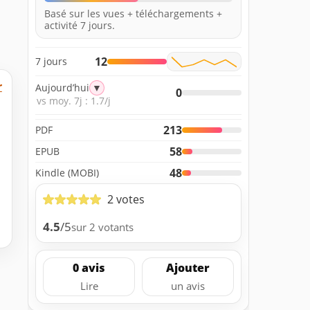
Basé sur les vues + téléchargements +
activité 7 jours.
12
7 jours
r
Aujourd’hui
▼
0
vs moy. 7j : 1.7/j
213
PDF
58
EPUB
48
Kindle (MOBI)
2 votes
4.5
/5
sur 2 votants
0 avis
Ajouter
Lire
un avis