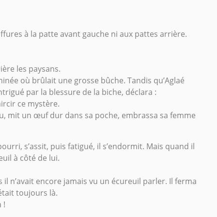
griffures à la patte avant gauche ni aux pattes arrière.
ière les paysans.
eminée où brûlait une grosse bûche. Tandis qu’Aglaé
rigué par la blessure de la biche, déclara :
laircir ce mystère.
eau, mit un œuf dur dans sa poche, embrassa sa femme
urri, s’assit, puis fatigué, il s’endormit. Mais quand il
uil à côté de lui.
il n’avait encore jamais vu un écureuil parler. Il ferma
tait toujours là.
 !