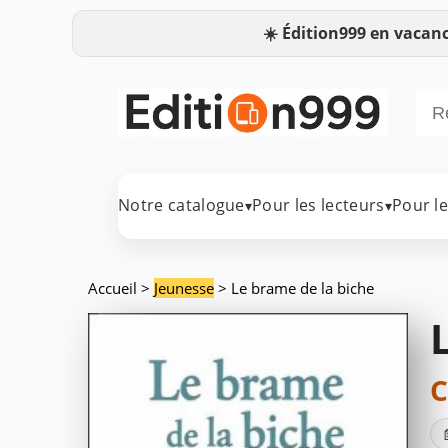
☀️
Édition999 en vacanc
Notre catalogue
Pour les lecteurs
Pour l
▾
▾
Accueil
>
Jeunesse
> Le brame de la biche
C