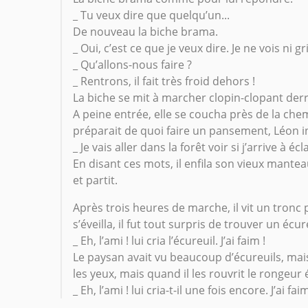
_ Tu veux dire que quelqu’un...
De nouveau la biche brama.
_ Oui, c’est ce que je veux dire. Je ne vois ni 
_ Qu’allons-nous faire ?
_ Rentrons, il fait très froid dehors !
La biche se mit à marcher clopin-clopant derr
A peine entrée, elle se coucha près de la ch
préparait de quoi faire un pansement, Léon int
_ Je vais aller dans la forêt voir si j’arrive à éc
En disant ces mots, il enfila son vieux mant
et partit.
Après trois heures de marche, il vit un tronc po
s’éveilla, il fut tout surpris de trouver un écure
_ Eh, l’ami ! lui cria l’écureuil. J’ai faim !
Le paysan avait vu beaucoup d’écureuils, mais 
les yeux, mais quand il les rouvrit le rongeur é
_ Eh, l’ami ! lui cria-t-il une fois encore. J’ai faim