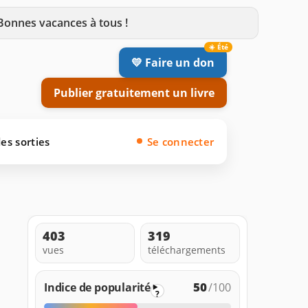
 Bonnes vacances à tous !
💛 Faire un don
Publier gratuitement un livre
es sorties
Se connecter
403
319
vues
téléchargements
50
Indice de popularité
/100
?