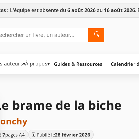
es :
L'équipe est absente du
6 août 2026
au
16 août 2026
.
🔍
es auteurs
À propos
Guides & Ressources
Calendrier d
▾
▾
Le brame de la biche
onchy
📄
7
pages A4
🗓️ Publié le
28 février 2026