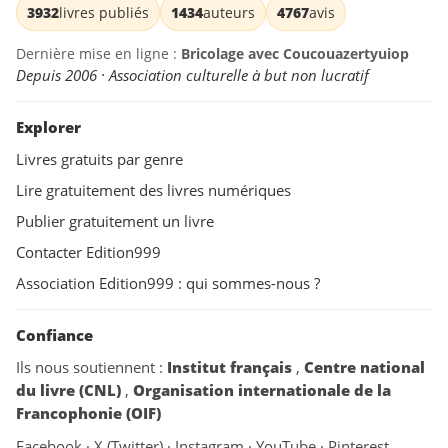
3932
livres publiés
1434
auteurs
4767
avis
Dernière mise en ligne :
Bricolage avec Coucouazertyuiop
Depuis 2006 · Association culturelle à but non lucratif
Explorer
Livres gratuits par genre
Lire gratuitement des livres numériques
Publier gratuitement un livre
Contacter Edition999
Association Edition999 : qui sommes-nous ?
Confiance
Ils nous soutiennent :
Institut français
,
Centre national
du livre (CNL)
,
Organisation internationale de la
Francophonie (OIF)
Facebook
·
X (Twitter)
·
Instagram
·
YouTube
·
Pinterest