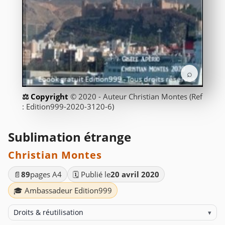
⌕
© 2020 - Auteur Christian Montes (Ref
: Edition999-2020-3120-6)
Sublimation étrange
Christian Montes
📄
89
pages A4
🗓️ Publié le
20 avril 2020
🎓 Ambassadeur Edition999
Droits & réutilisation
▾