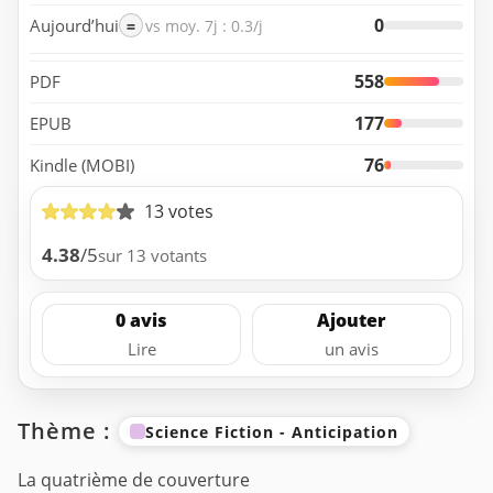
0
Aujourd’hui
=
vs moy. 7j : 0.3/j
558
PDF
177
EPUB
76
Kindle (MOBI)
13 votes
4.38
/5
sur 13 votants
0 avis
Ajouter
Lire
un avis
Thème :
Science Fiction - Anticipation
La quatrième de couverture