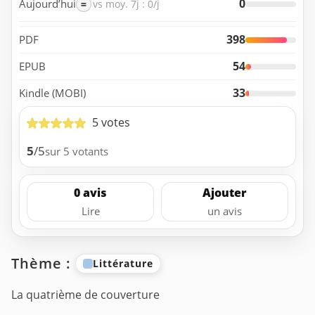
0
Aujourd’hui
=
vs moy. 7j : 0/j
398
PDF
54
EPUB
33
Kindle (MOBI)
5 votes
5
/5
sur 5 votants
0 avis
Ajouter
Lire
un avis
Thème :
Littérature
La quatrième de couverture