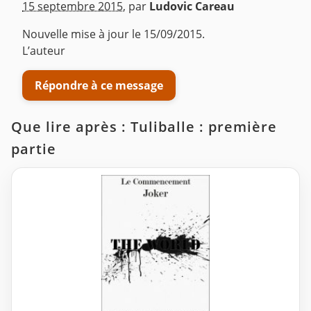
^
15 septembre 2015
,
par
Ludovic Careau
Nouvelle mise à jour le 15/09/2015.
L’auteur
Répondre à ce message
Que lire après : Tuliballe : première
partie