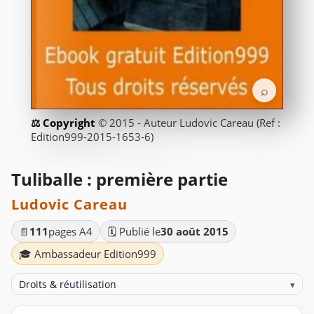
⌕
© 2015 - Auteur Ludovic Careau (Ref :
Edition999-2015-1653-6)
Tuliballe : première partie
Ludovic Careau
📄
111
pages A4
🗓️ Publié le
30 août 2015
🎓 Ambassadeur Edition999
Droits & réutilisation
▾