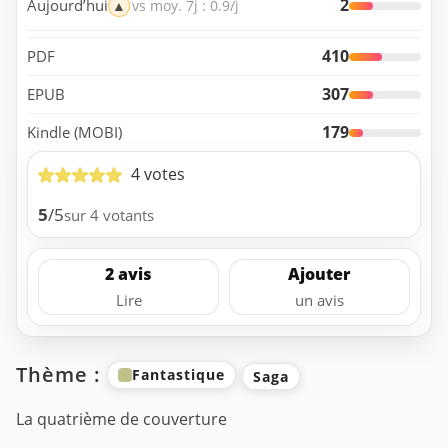
2
Aujourd’hui
▲
vs moy. 7j : 0.9/j
410
PDF
307
EPUB
179
Kindle (MOBI)
4 votes
5
/5
sur 4 votants
2 avis
Ajouter
Lire
un avis
Thème :
Fantastique
Saga
La quatrième de couverture