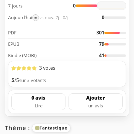
0
7 jours
0
Aujourd’hui
=
vs moy. 7j : 0/j
301
PDF
79
EPUB
41
Kindle (MOBI)
3 votes
5
/5
sur 3 votants
0 avis
Ajouter
Lire
un avis
Thème :
Fantastique