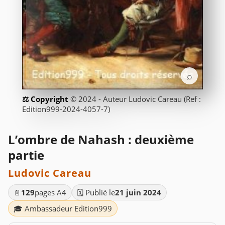
⌕
© 2024 - Auteur Ludovic Careau (Ref :
Edition999-2024-4057-7)
L’ombre de Nahash : deuxième
partie
Ludovic Careau
📄
129
pages A4
🗓️ Publié le
21 juin 2024
🎓 Ambassadeur Edition999