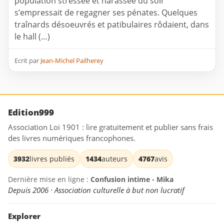
population stressée et harassée du soir
s’empressait de regagner ses pénates. Quelques
traînards désoeuvrés et patibulaires rôdaient, dans
le hall (…)
Ecrit par
Jean-Michel Pailherey
Edition999
Association Loi 1901 : lire gratuitement et publier sans frais
des livres numériques francophones.
3932
livres publiés
1434
auteurs
4767
avis
Dernière mise en ligne :
Confusion intime - Mika
Depuis 2006 · Association culturelle à but non lucratif
Explorer