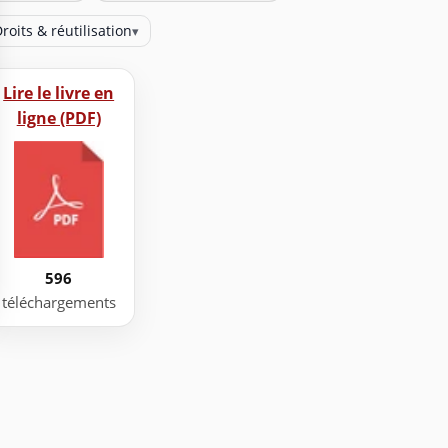
roits & réutilisation
▾
Lire le livre en
ligne (PDF)
596
téléchargements