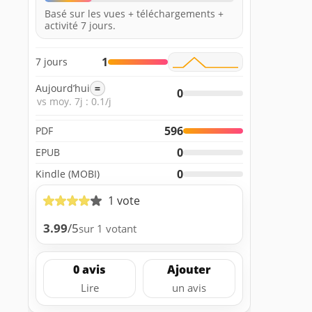
Basé sur les vues + téléchargements +
activité 7 jours.
1
7 jours
Aujourd’hui
=
0
vs moy. 7j : 0.1/j
596
PDF
0
EPUB
0
Kindle (MOBI)
1 vote
3.99
/5
sur 1 votant
0 avis
Ajouter
Lire
un avis