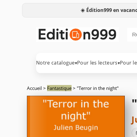
☀️
Édition999 en vacanc
Notre catalogue
Pour les lecteurs
Pour l
▾
▾
Accueil
>
Fantastique
> "Terror in the night"
J