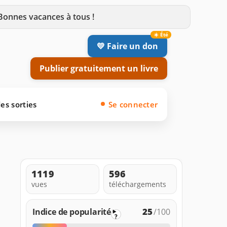
 Bonnes vacances à tous !
💛 Faire un don
Publier gratuitement un livre
es sorties
Se connecter
1119
596
vues
téléchargements
25
Indice de popularité
/100
?