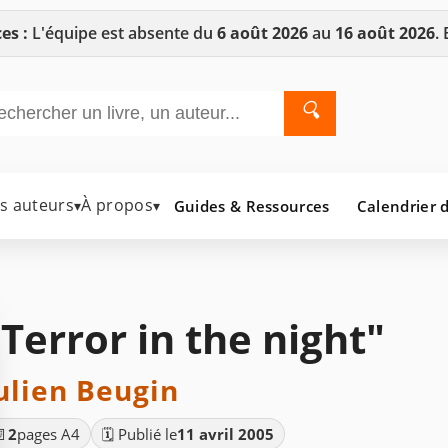
es :
L'équipe est absente du
6 août 2026
au
16 août 2026
.
🔍
es auteurs
À propos
Guides & Ressources
Calendrier d
▾
▾
"Terror in the night"
ulien Beugin
📄
2
pages A4
🗓️ Publié le
11 avril 2005