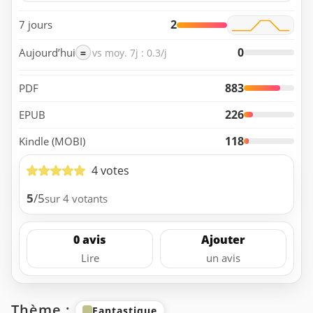
2
7 jours
0
Aujourd’hui
=
vs moy. 7j : 0.3/j
883
PDF
226
EPUB
118
Kindle (MOBI)
4 votes
5
/5
sur 4 votants
0 avis
Ajouter
Lire
un avis
Thème :
Fantastique