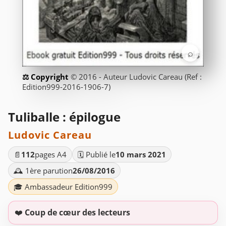
⌕
© 2016 - Auteur Ludovic Careau (Ref :
Edition999-2016-1906-7)
Tuliballe : épilogue
Ludovic Careau
📄
112
pages A4
🗓️ Publié le
10 mars 2021
🕰️ 1ère parution
26/08/2016
🎓 Ambassadeur Edition999
❤️
Coup de cœur des lecteurs