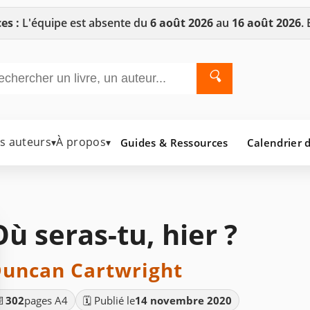
es :
L'équipe est absente du
6 août 2026
au
16 août 2026
.
🔍
es auteurs
À propos
Guides & Ressources
Calendrier d
▾
▾
Où seras-tu, hier ?
uncan Cartwright
📄
302
pages A4
🗓️ Publié le
14 novembre 2020