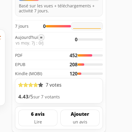
Basé sur les vues + téléchargements +
activité 7 jours.
0
7 jours
r
Aujourd’hui
=
0
vs moy. 7j : 0/j
452
PDF
208
EPUB
120
Kindle (MOBI)
7 votes
4.43
/5
sur 7 votants
6 avis
Ajouter
Lire
un avis