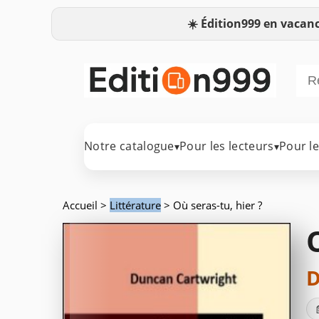
☀️
Édition999 en vacanc
Notre catalogue
Pour les lecteurs
Pour l
▾
▾
Accueil
>
Littérature
> Où seras-tu, hier ?
D