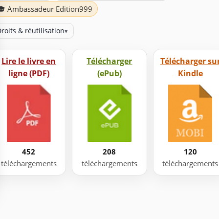
🎓 Ambassadeur Edition999
roits & réutilisation
▾
Lire le livre en
Télécharger
Télécharger su
ligne (PDF)
(ePub)
Kindle
452
208
120
téléchargements
téléchargements
téléchargements