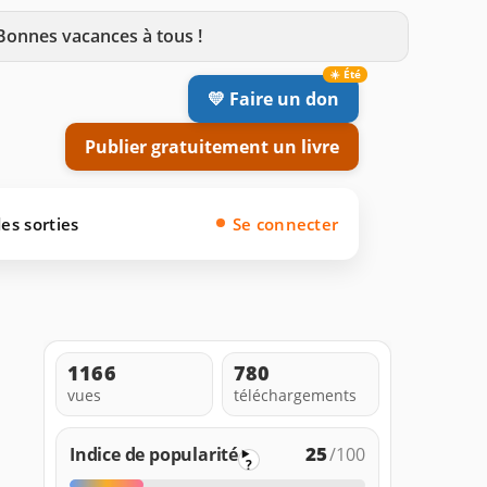
 Bonnes vacances à tous !
💛 Faire un don
Publier gratuitement un livre
es sorties
Se connecter
1166
780
vues
téléchargements
25
Indice de popularité
/100
?