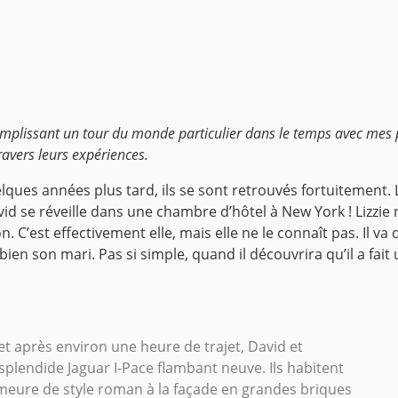
omplissant un tour du monde particulier dans le temps avec mes p
ravers leurs expériences.
elques années plus tard, ils se sont retrouvés fortuitement. L’
d se réveille dans une chambre d’hôtel à New York ! Lizzie n’
tion. C’est effectivement elle, mais elle ne le connaît pas. Il
 bien son mari. Pas si simple, quand il découvrira qu’il a fait
et après environ une heure de trajet, David et
 splendide Jaguar I-Pace flambant neuve. Ils habitent
eure de style roman à la façade en grandes briques