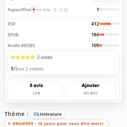
1
Aujourd’hui
▼
vs moy. 7j : 3.3/j
412
PDF
184
EPUB
109
Kindle (MOBI)
2 votes
5
/5
sur 2 votants
0 avis
Ajouter
Lire
un avis
Thème :
Littérature
✨ #Noël999 : 15 jours pour vous dire merci.