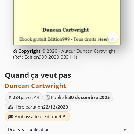
⌕
© 2020 - Auteur Duncan Cartwright
(Ref : Edition999-2020-3331-1)
Quand ça veut pas
Duncan Cartwright
📄
284
pages A4
🗓️ Publié le
30 décembre 2025
🕰️ 1ère parution
22/12/2020
🎓 Ambassadeur Edition999
Droits & réutilisation
▾