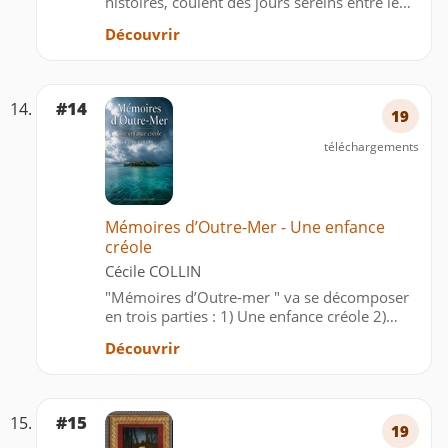
histoires, coulent des jours sereins entre le
potager, les virées au marché et les parties de
Découvrir
belote. Pourtant, leur routine vole en éclats
lorsqu’un événement étrange se produit dans
…
#14
19
téléchargements
Mémoires d’Outre-Mer - Une enfance
créole
Cécile COLLIN
"Mémoires d’Outre-mer " va se décomposer
en trois parties : 1) Une enfance créole 2)
Isola -Bella 3) La laisse de mer. Cette trilogie
Découvrir
raconte l’évolution de la société Antillaise à
travers la vie d’une femme créole de sa peti…
#15
19