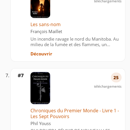
téléchargements
Les sans-nom
François Maillet
Un incendie ravage le nord du Manitoba. Au
milieu de la fumée et des flammes, un
pompier croit distinguer quelque chose
Découvrir
d’anormal, une silhouette ou un mouvement
qui n’a rien d’humain. Troublé, il en fait part à
un inspecteur de p…
#7
25
téléchargements
Chroniques du Premier Monde - Livre 1 -
Les Sept Pouvoirs
Phil Youss