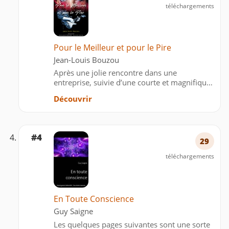
téléchargements
Pour le Meilleur et pour le Pire
Jean-Louis Bouzou
Après une jolie rencontre dans une
entreprise, suivie d’une courte et magnifique
idylle, du jour au lendemain, Céline s’en va,
Découvrir
laissant Jean, désemparé, et sans la moindre
explication sur les raisons de son départ. Ce
dernier trav…
#4
29
téléchargements
En Toute Conscience
Guy Saigne
Les quelques pages suivantes sont une sorte