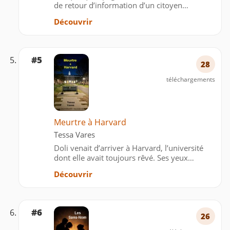
de retour d’information d’un citoyen
quelconque qui a lu , écouté et visionné
Découvrir
suffisamment de témoignages d’analyses et
points du vue sur le monde matériel,
immatériel et spirituel, U…
#5
28
téléchargements
Meurtre à Harvard
Tessa Vares
Doli venait d’arriver à Harvard, l’université
dont elle avait toujours rêvé. Ses yeux
brillaient d’émerveillement et de curiosité
Découvrir
devant tout ce qui s’offrait à elle. L’imposante
architecture, la diversité des étudiants …
#6
26