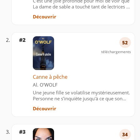
C’est une joie profonde pour moi de voir que
La dame de sable a touché tant de lectrices et
de lecteurs, devenant pour plusieurs un
Découvrir
véritable coup de cœur. Dans ce nouvel écrin,
j’ai souhaité offrir une lecture plus fluide et
plus…
#2
52
téléchargements
Canne à pêche
Al. O’WOLF
Une jeune fille se volatilise mystérieusement.
Personne ne s’inquiète jusqu'à ce que son
corps sans vie soit retrouvé sur un bateau de
Découvrir
plaisance. Dans ses investigations, Janet Elech
va malheureusement provoquer une
organisation secr…
#3
34