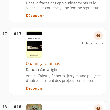
Dans le fracas des applaudissements et le
silence des coulisses, une femme règne sur
les cœurs : Amina Fakhet. Tunis, 1982. Le
Découvrir
monde d’une jeune fille bascule avec la perte
brutale de son père. Pour combler ce vide
immense, Amina n’…
#17
19
téléchargements
Quand ça veut pas
Duncan Cartwright
Annie, Colette, Roberto, Jerry et une poignée
d’autres forment des projets, remplissent
leurs obligations du mieux qu’ils peuvent et
Découvrir
recherchent le bonheur, comme tout le
monde. Mais la vraie vie n’est pas un conte
de Noël où la …
#18
18