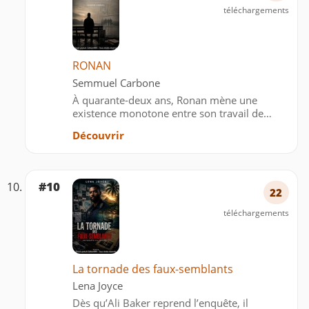
téléchargements
RONAN
Semmuel Carbone
À quarante-deux ans, Ronan mène une
existence monotone entre son travail de
vendeur et son appartement silencieux.
Découvrir
Célibataire, solitaire malgré la présence de sa
famille, il avance dans la vie avec un
sentiment diffus de vide et d’…
#10
22
téléchargements
La tornade des faux-semblants
Lena Joyce
Dès qu’Ali Baker reprend l’enquête, il