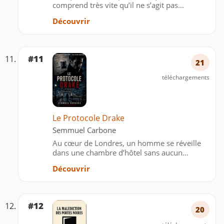
comprend très vite qu’il ne s’agit pas
d’affaires isolées. Derrière les silences, les
Découvrir
retards et les faux-semblants, quelque chose
de plus vaste se met en place.
#11
21
téléchargements
Le Protocole Drake
Semmuel Carbone
Au cœur de Londres, un homme se réveille
dans une chambre d’hôtel sans aucun
souvenir de son identité. Son visage lui est
Découvrir
inconnu. Son passé a disparu. Sur une vieille
cassette VHS, un homme qui porte pourtant
son visage, lui adre…
#12
20