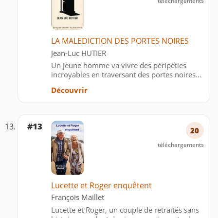
téléchargements
LA MALEDICTION DES PORTES NOIRES
Jean-Luc HUTIER
Un jeune homme va vivre des péripéties
incroyables en traversant des portes noires
par obligation. Pour quelle raison et dans
Découvrir
quel but ? Il l’apprendra à ses dépens plus
tard.
#13
20
téléchargements
Lucette et Roger enquêtent
François Maillet
Lucette et Roger, un couple de retraités sans