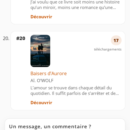
J’ai voulu que ce livre soit moins une histoire
qu’un miroir, moins une romance qu’une
méditation. Ici, le lecteur est convié à entrer
Découvrir
dans les coulisses de l’émotion, il y trouvera
les élans fous du cœur, mais aussi les ré…
#20
17
téléchargements
Baisers d’Aurore
Al. O’WOLF
L’amour se trouve dans chaque détail du
quotidien. Il suffit parfois de s’arrêter et de
regarder tout autour de soi pour le voir.
Découvrir
Un message, un commentaire ?