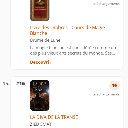
téléchargements
Livre des Ombres - Cours de Magie
Blanche
Brume de Lune
La magie blanche est considérée comme un
des plus vieux arts secrets du monde. Ses
origines remontent aux époques païennes et
Découvrir
celtiques... Les pouvoirs de la magie sont
basés sur la projection d’énergies naturelles
provenant de nos…
#16
19
téléchargements
LA DIVA DE LA TRANSE
ZIED SMAT