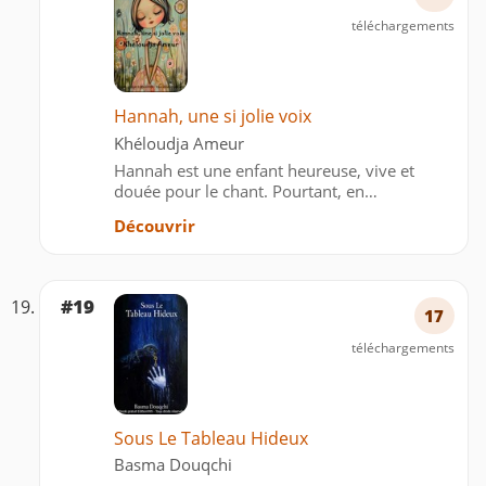
téléchargements
Hannah, une si jolie voix
Khéloudja Ameur
Hannah est une enfant heureuse, vive et
douée pour le chant. Pourtant, en
grandissant, elle commence à perdre
Découvrir
confiance en elle.
#19
17
téléchargements
Sous Le Tableau Hideux
Basma Douqchi