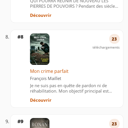
QUI POURRA RÉUNIR DE NOUVEAU LES
PIERRES DE POUVOIRS ? Pendant des siècles,
le Premier Monde vécut en harmonie sous la
Découvrir
protection de nobles et vertueuses
impératrices qui détenaient les Pierres de
Pouvoirs. Jusqu’au jour où d…
#8
23
téléchargements
Mon crime parfait
François Maillet
Je ne suis pas en quête de pardon ni de
réhabilitation. Mon objectif principal est
simplement de fournir une explication
Découvrir
approfondie et sincère des motivations, des
circonstances et des raisons qui m’ont
conduit à commettre un acte a…
#9
23