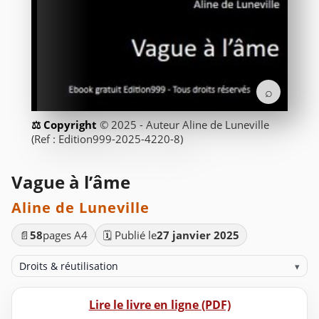
⌕
© 2025 - Auteur Aline de Luneville
(Ref : Edition999-2025-4220-8)
Vague à l’âme
Aline de Luneville
📄
58
pages A4
🗓️ Publié le
27 janvier 2025
Droits & réutilisation
▾
Lire le livre en ligne (PDF)