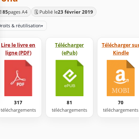
📄
85
pages A4
🗓️ Publié le
23 février 2019
roits & réutilisation
▾
Lire le livre en
Télécharger
Télécharger su
ligne (PDF)
(ePub)
Kindle
317
81
70
téléchargements
téléchargements
téléchargements