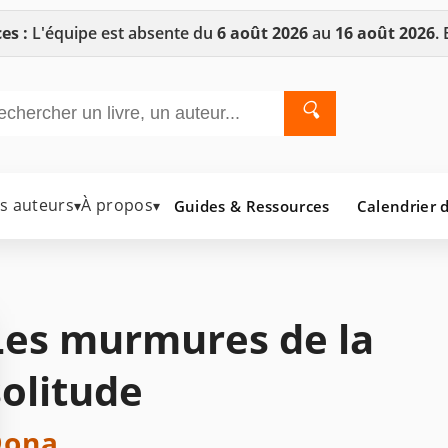
es :
L'équipe est absente du
6 août 2026
au
16 août 2026
.
🔍
es auteurs
À propos
Guides & Ressources
Calendrier d
▾
▾
Les murmures de la
solitude
Dona