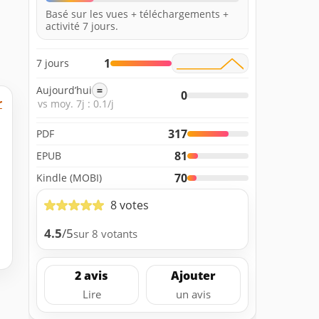
Basé sur les vues + téléchargements +
activité 7 jours.
1
7 jours
Aujourd’hui
=
0
r
vs moy. 7j : 0.1/j
317
PDF
81
EPUB
70
Kindle (MOBI)
8 votes
4.5
/5
sur 8 votants
2 avis
Ajouter
Lire
un avis