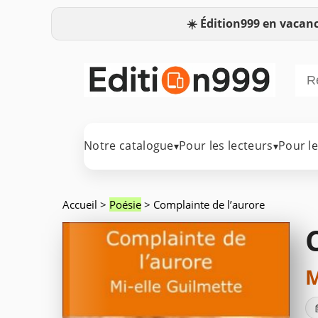
☀️
Édition999 en vacanc
Notre catalogue
Pour les lecteurs
Pour l
▾
▾
Accueil
>
Poésie
> Complainte de l’aurore
M