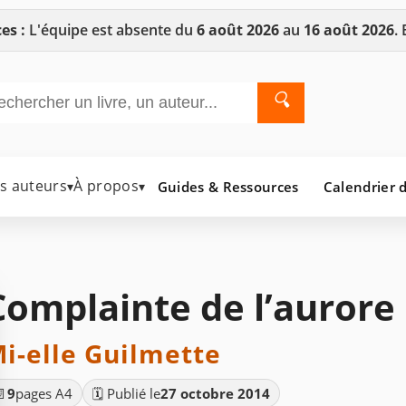
es :
L'équipe est absente du
6 août 2026
au
16 août 2026
.
🔍
es auteurs
À propos
Guides & Ressources
Calendrier d
▾
▾
Complainte de l’aurore
i-elle Guilmette
📄
9
pages A4
🗓️ Publié le
27 octobre 2014