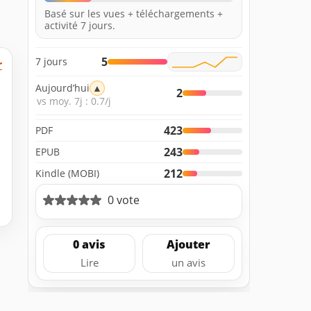
Basé sur les vues + téléchargements +
activité 7 jours.
5
7 jours
r
Aujourd’hui
▲
2
vs moy. 7j : 0.7/j
423
PDF
243
EPUB
212
Kindle (MOBI)
0 vote
0 avis
Ajouter
Lire
un avis