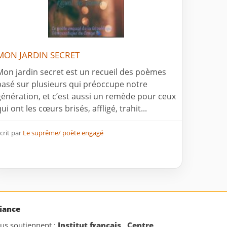
MON JARDIN SECRET
Mon jardin secret est un recueil des poèmes
basé sur plusieurs qui préoccupe notre
génération, et c’est aussi un remède pour ceux
ui ont les cœurs brisés, affligé, trahit...
crit par
Le suprême/ poète engagé
iance
ous soutiennent :
Institut français
,
Centre