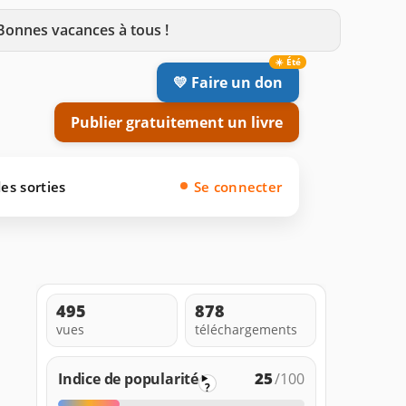
 Bonnes vacances à tous !
💛 Faire un don
Publier gratuitement un livre
es sorties
Se connecter
495
878
vues
téléchargements
25
Indice de popularité
/100
?