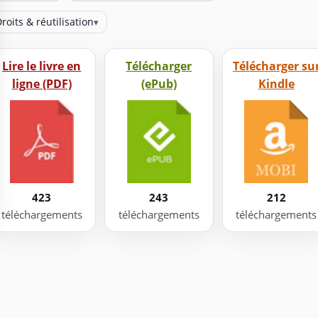
roits & réutilisation
▾
Lire le livre en
Télécharger
Télécharger su
ligne (PDF)
(ePub)
Kindle
423
243
212
téléchargements
téléchargements
téléchargements