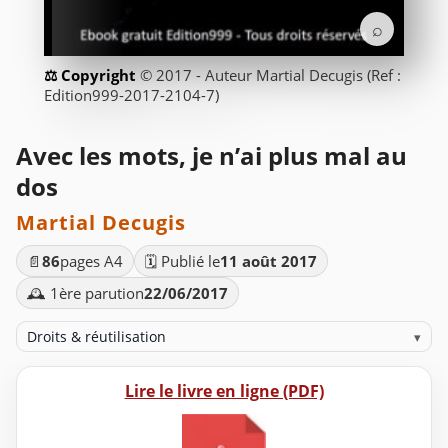
⌕
© 2017 - Auteur Martial Decugis (Ref :
Edition999-2017-2104-7)
Avec les mots, je n’ai plus mal au
dos
Martial Decugis
📄
86
pages A4
🗓️ Publié le
11 août 2017
🕰️ 1ère parution
22/06/2017
Droits & réutilisation
▾
Lire le livre en ligne (PDF)