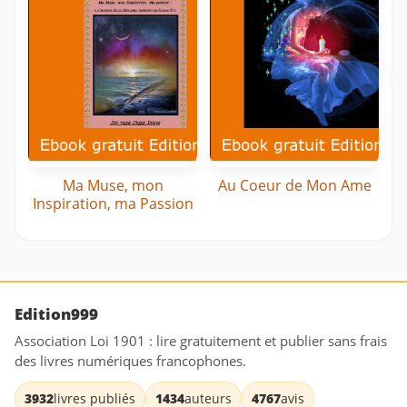
Ma Muse, mon
Au Coeur de Mon Ame
Inspiration, ma Passion
Edition999
Association Loi 1901 : lire gratuitement et publier sans frais
des livres numériques francophones.
3932
livres publiés
1434
auteurs
4767
avis