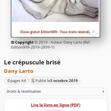
⌕
© 2019 - Auteur Dany Larto (Ref :
Edition999-2019-2899-1)
Le crépuscule brisé
Dany Larto
📄
pages A4
🗓️ Publié le
3 octobre 2019
Droits & réutilisation
▾
Lire le livre en ligne (PDF)