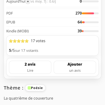
0
Aujourd’hui
=
vs moy. 7j : 0.6/j
270
PDF
64
EPUB
39
Kindle (MOBI)
17 votes
5
/5
sur 17 votants
2 avis
Ajouter
Lire
un avis
Thème :
Poésie
La quatrième de couverture