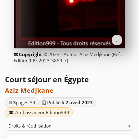
⌕
© 2023 - Auteur Aziz Medjkane (Ref :
Edition999-2023-3859-7)
Court séjour en Égypte
Aziz Medjkane
📄
3
pages A4
🗓️ Publié le
2 avril 2023
🎓 Ambassadeur Edition999
Droits & réutilisation
▾