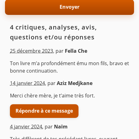
4 critiques, analyses, avis,
questions et/ou réponses
25 décembre 2023
,
par
Fella Che
Ton livre m’a profondément ému mon fils, bravo et
bonne continuation.
^
14 janvier 2024
,
par
Aziz Medjkane
Merci chère mère, je t’aime très fort.
Répondre à ce message
4 janvier 2024
,
par
Naïm
Très diffèrent de tes précédant livres, ouvrant