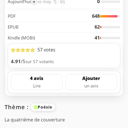
0
Aujourd’hui
=
vs moy. 7j : 0/j
648
PDF
62
EPUB
41
Kindle (MOBI)
57 votes
4.91
/5
sur 57 votants
4 avis
Ajouter
Lire
un avis
Thème :
Poésie
La quatrième de couverture