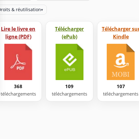
roits & réutilisation
▾
Lire le livre en
Télécharger
Télécharger su
ligne (PDF)
(ePub)
Kindle
368
109
107
téléchargements
téléchargements
téléchargements