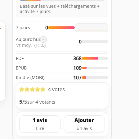
Basé sur les vues + téléchargements +
activité 7 jours.
0
7 jours
r
Aujourd’hui
=
0
vs moy. 7j : 0/j
368
PDF
109
EPUB
107
Kindle (MOBI)
4 votes
5
/5
sur 4 votants
1 avis
Ajouter
Lire
un avis