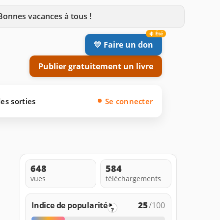
 Bonnes vacances à tous !
💛 Faire un don
Publier gratuitement un livre
es sorties
Se connecter
648
584
vues
téléchargements
25
Indice de popularité
/100
?