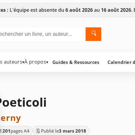
es :
L'équipe est absente du
6 août 2026
au
16 août 2026
.
🔍
es auteurs
À propos
Guides & Ressources
Calendrier d
▾
▾
Poeticoli
erny
📄
201
pages A4
🗓️ Publié le
3 mars 2018