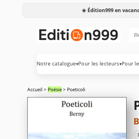
☀️
Édition999 en vacanc
Notre catalogue
Pour les lecteurs
Pour l
▾
▾
Accueil
>
Poésie
> Poeticoli
B