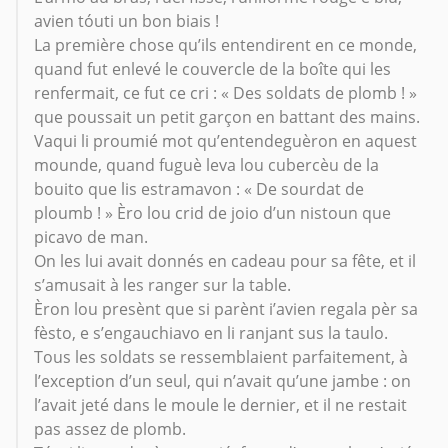
avien tóuti un bon biais !
La première chose qu’ils entendirent en ce monde,
quand fut enlevé le couvercle de la boîte qui les
renfermait, ce fut ce cri : « Des soldats de plomb ! »
que poussait un petit garçon en battant des mains.
Vaqui li proumié mot qu’entendeguèron en aquest
mounde, quand fuguè leva lou cubercèu de la
bouito que lis estramavon : « De sourdat de
ploumb ! » Èro lou crid de joio d’un nistoun que
picavo de man.
On les lui avait donnés en cadeau pour sa fête, et il
s’amusait à les ranger sur la table.
Èron lou presènt que si parènt i’avien regala pèr sa
fèsto, e s’engauchiavo en li ranjant sus la taulo.
Tous les soldats se ressemblaient parfaitement, à
l’exception d’un seul, qui n’avait qu’une jambe : on
l’avait jeté dans le moule le dernier, et il ne restait
pas assez de plomb.