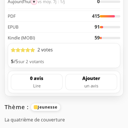
0
Aujourd’hui
▼
vs moy. 7j : 1/j
415
PDF
91
EPUB
59
Kindle (MOBI)
2 votes
5
/5
sur 2 votants
0 avis
Ajouter
Lire
un avis
Thème :
Jeunesse
La quatrième de couverture