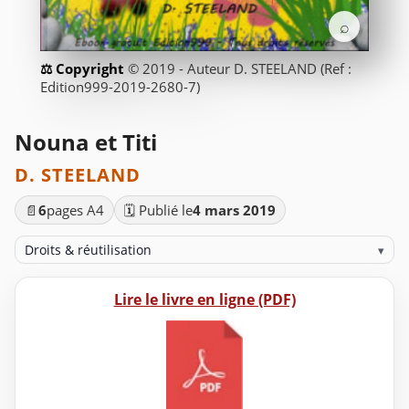
⌕
© 2019 - Auteur D. STEELAND (Ref :
Edition999-2019-2680-7)
Nouna et Titi
D. STEELAND
📄
6
pages A4
🗓️ Publié le
4 mars 2019
Droits & réutilisation
▾
Lire le livre en ligne (PDF)