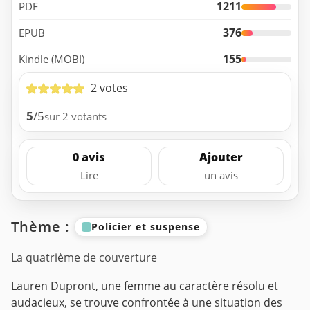
1211
PDF
376
EPUB
155
Kindle (MOBI)
2 votes
5
/5
sur 2 votants
0 avis
Ajouter
Lire
un avis
Thème :
Policier et suspense
La quatrième de couverture
Lauren Dupront, une femme au caractère résolu et
audacieux, se trouve confrontée à une situation des