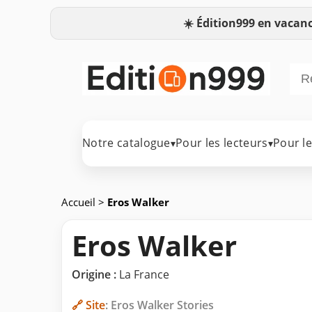
☀️
Édition999 en vacanc
Notre catalogue
Pour les lecteurs
Pour l
▾
▾
Accueil
>
Eros Walker
Eros Walker
Origine :
La France
🔗 Site
: Eros Walker Stories