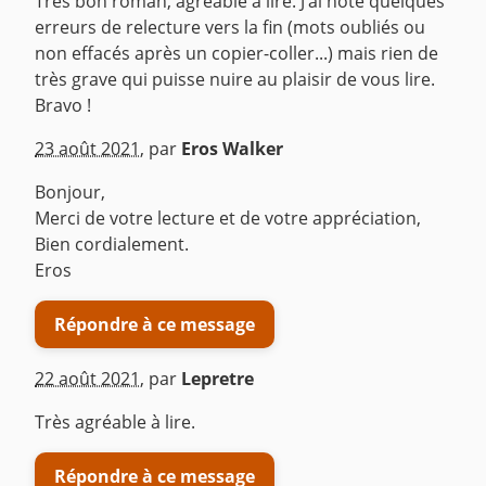
Trés bon roman, agréable à lire. J’ai noté quelques
erreurs de relecture vers la fin (mots oubliés ou
non effacés après un copier-coller...) mais rien de
très grave qui puisse nuire au plaisir de vous lire.
Bravo !
^
23 août 2021
,
par
Eros Walker
Bonjour,
Merci de votre lecture et de votre appréciation,
Bien cordialement.
Eros
Répondre à ce message
22 août 2021
,
par
Lepretre
Très agréable à lire.
Répondre à ce message