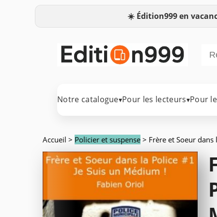
☀️
Édition999 en vacanc
Notre catalogue
Pour les lecteurs
Pour l
▾
▾
Accueil
>
Policier et suspense
> Frère et Soeur dans 