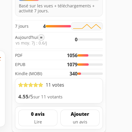
Basé sur les vues + téléchargements +
activité 7 jours.
4
7 jours
Aujourd’hui
=
0
vs moy. 7j : 0.6/j
1056
PDF
r
1079
EPUB
340
Kindle (MOBI)
11 votes
4.55
/5
sur 11 votants
0 avis
Ajouter
Lire
un avis