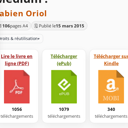
abien Oriol
📄
106
pages A4
🗓️ Publié le
15 mars 2015
roits & réutilisation
▾
Lire le livre en
Télécharger
Télécharger su
ligne (PDF)
(ePub)
Kindle
1056
1079
340
téléchargements
téléchargements
téléchargements