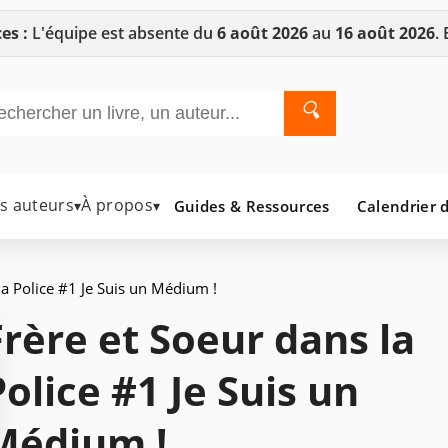
es :
L'équipe est absente du
6 août 2026
au
16 août 2026
.
🔍
es auteurs
À propos
Guides & Ressources
Calendrier d
▾
▾
la Police #1 Je Suis un Médium !
Frère et Soeur dans la
Police #1 Je Suis un
Médium !