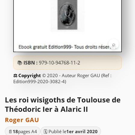
⌕
📚
ISBN :
979-10-94768-11-2
© 2020 - Auteur Roger GAU (Ref :
Edition999-2020-3082-4)
Les roi wisigoths de Toulouse de
Théodoric Ier à Alaric II
Roger GAU
📄
18
pages A4
🗓️ Publié le
1er avril 2020