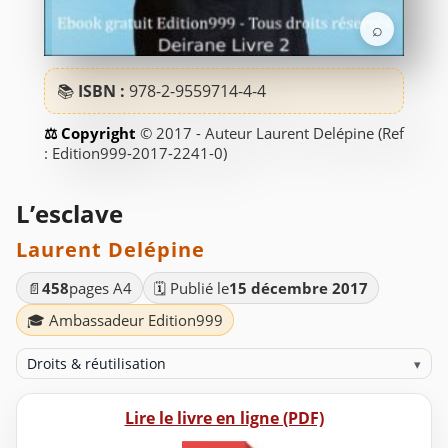
⌕
📚
ISBN :
978-2-9559714-4-4
© 2017 - Auteur Laurent Delépine (Ref
: Edition999-2017-2241-0)
L’esclave
Laurent Delépine
📄
458
pages A4
🗓️ Publié le
15 décembre 2017
🎓 Ambassadeur Edition999
Droits & réutilisation
▾
Lire le livre en ligne (PDF)