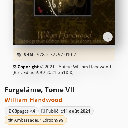
⌕
📚
ISBN :
978-2-37757-010-2
© 2021 - Auteur William Handwood
(Ref : Edition999-2021-3518-8)
Forgelâme, Tome VII
William Handwood
📄
68
pages A4
🗓️ Publié le
11 août 2021
🎓 Ambassadeur Edition999