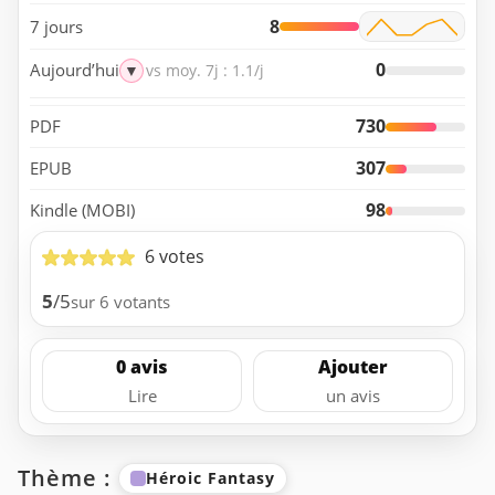
8
7 jours
0
Aujourd’hui
▼
vs moy. 7j : 1.1/j
730
PDF
307
EPUB
98
Kindle (MOBI)
6 votes
5
/5
sur 6 votants
0 avis
Ajouter
Lire
un avis
Thème :
Héroic Fantasy