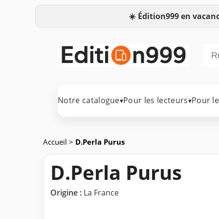
☀️
Édition999 en vacanc
Notre catalogue
Pour les lecteurs
Pour l
▾
▾
Accueil
>
D.Perla Purus
D.Perla Purus
Origine :
La France