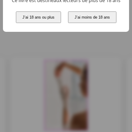
Ce livre est destinéaux lecteurs de plus de 18 ans
J’ai 18 ans ou plus
J’ai moins de 18 ans