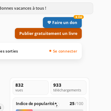
 Bonnes vacances à tous !
💛 Faire un don
Publier gratuitement un livre
es sorties
Se connecter
832
933
vues
téléchargements
25
Indice de popularité
/100
?
6