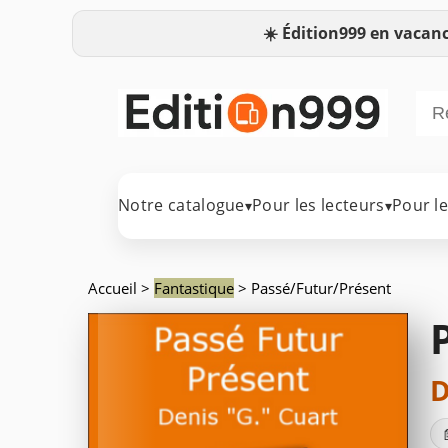
☀️
Édition999 en vacanc
Notre catalogue
Pour les lecteurs
Pour l
▾
▾
Accueil
>
Fantastique
> Passé/Futur/Présent
D