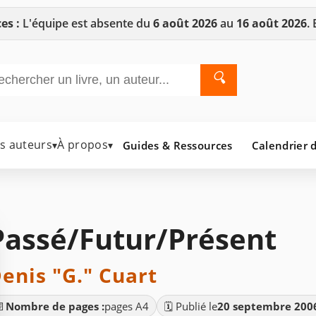
es :
L'équipe est absente du
6 août 2026
au
16 août 2026
.
🔍
es auteurs
À propos
Guides & Ressources
Calendrier d
▾
▾
Passé/Futur/Présent
enis "G." Cuart
📄
Nombre de pages :
pages A4
🗓️ Publié le
20 septembre 200