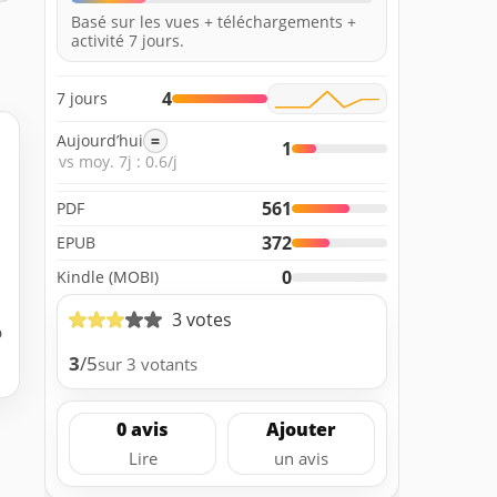
Basé sur les vues + téléchargements +
activité 7 jours.
4
7 jours
Aujourd’hui
=
1
vs moy. 7j : 0.6/j
561
PDF
372
EPUB
0
Kindle (MOBI)
3 votes
b
3
/5
sur 3 votants
0 avis
Ajouter
Lire
un avis