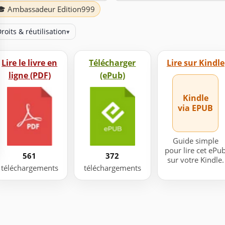
🎓 Ambassadeur Edition999
roits & réutilisation
▾
Lire le livre en
Télécharger
Lire sur Kindle
ligne (PDF)
(ePub)
Kindle
via EPUB
Guide simple
pour lire cet ePu
561
372
sur votre Kindle.
téléchargements
téléchargements