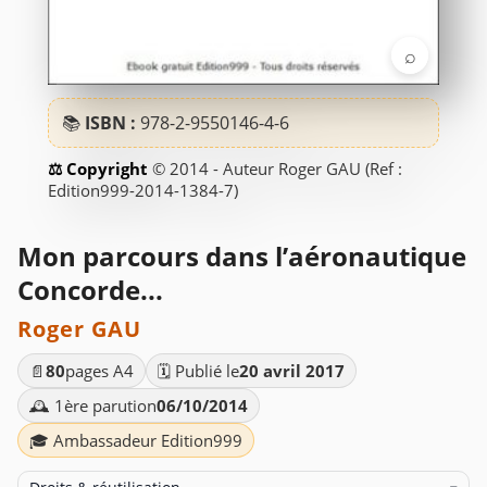
⌕
📚
ISBN :
978-2-9550146-4-6
© 2014 - Auteur Roger GAU (Ref :
Edition999-2014-1384-7)
Mon parcours dans l’aéronautique
Concorde...
Roger GAU
📄
80
pages A4
🗓️ Publié le
20 avril 2017
🕰️ 1ère parution
06/10/2014
🎓 Ambassadeur Edition999