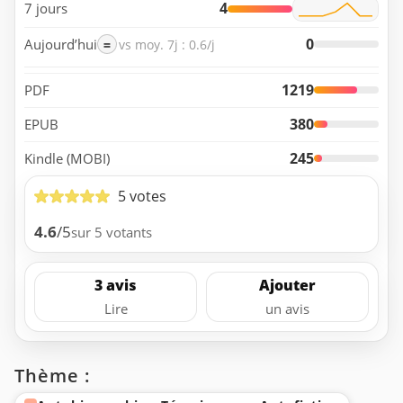
4
7 jours
0
Aujourd’hui
=
vs moy. 7j : 0.6/j
1219
PDF
380
EPUB
245
Kindle (MOBI)
5 votes
4.6
/5
sur 5 votants
3 avis
Ajouter
Lire
un avis
Thème :