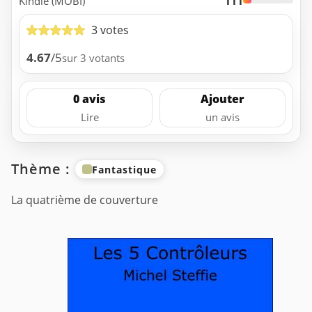
111
Kindle (MOBI)
3 votes
4.67
/5
sur 3 votants
0 avis
Ajouter
Lire
un avis
Thème :
Fantastique
La quatrième de couverture