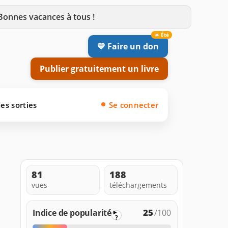
 Bonnes vacances à tous !
💛 Faire un don
Publier gratuitement un livre
es sorties
Se connecter
81
188
vues
téléchargements
25
Indice de popularité
/100
?