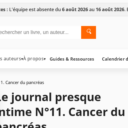
es :
L'équipe est absente du
6 août 2026
au
16 août 2026
.
🔍
es auteurs
À propos
Guides & Ressources
Calendrier d
▾
▾
11. Cancer du pancréas
Le journal presque
intime N°11. Cancer du
pancréas