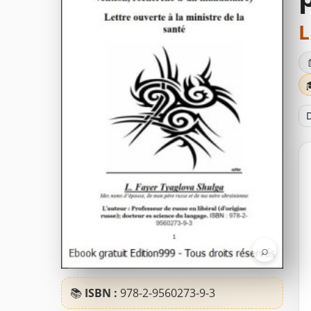
L
D
⌕
📚
ISBN :
978-2-9560273-9-3