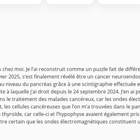
s chez moi. Je l’ai reconstruit comme un puzzle fait de diffé
ier 2025, s’est finalement révélé être un cancer neuroendocr
té au niveau du pancréas grâce à une scintigraphie effectué
 à laquelle j’ai droit depuis le 24 septembre 2024. J’en ai
 dans le traitement des malades cancéreux, car les ondes éle
t, les cellules cancéreuses que l’on m’a trouvées dans le pa
la thyroïde, car celle-ci et l’hypophyse avaient également p
 être certain que les ondes électromagnétiques constituent 