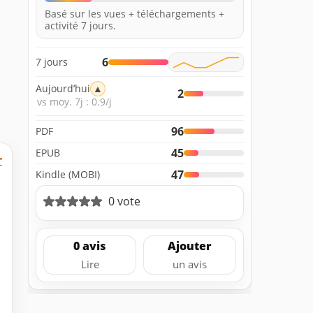
Basé sur les vues + téléchargements +
activité 7 jours.
6
7 jours
Aujourd’hui
▲
2
vs moy. 7j : 0.9/j
96
PDF
45
EPUB
r
47
Kindle (MOBI)
0 vote
0 avis
Ajouter
Lire
un avis