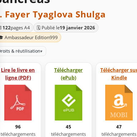
. Fayer Tyaglova Shulga
📄
122
pages A4
🗓️ Publié le
19 janvier 2026
🎓 Ambassadeur Edition999
roits & réutilisation
▾
Lire le livre en
Télécharger
Télécharger su
ligne (PDF)
(ePub)
Kindle
96
45
47
téléchargements
téléchargements
téléchargements