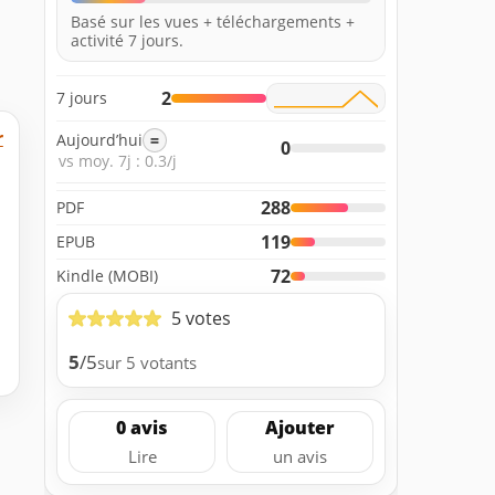
Basé sur les vues + téléchargements +
activité 7 jours.
2
7 jours
r
Aujourd’hui
=
0
vs moy. 7j : 0.3/j
288
PDF
119
EPUB
72
Kindle (MOBI)
5 votes
5
/5
sur 5 votants
0 avis
Ajouter
Lire
un avis