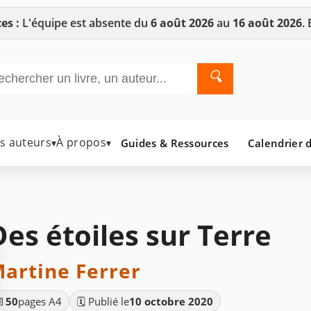
es :
L'équipe est absente du
6 août 2026
au
16 août 2026
.
🔍
es auteurs
À propos
Guides & Ressources
Calendrier d
▾
▾
Des étoiles sur Terre
artine Ferrer
📄
50
pages A4
🗓️ Publié le
10 octobre 2020