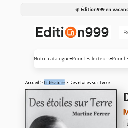
☀️
Édition999 en vacanc
Notre catalogue
Pour les lecteurs
Pour l
▾
▾
Accueil
>
Littérature
> Des étoiles sur Terre
M