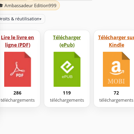
🎓 Ambassadeur Edition999
roits & réutilisation
▾
Lire le livre en
Télécharger
Télécharger su
ligne (PDF)
(ePub)
Kindle
286
119
72
téléchargements
téléchargements
téléchargements