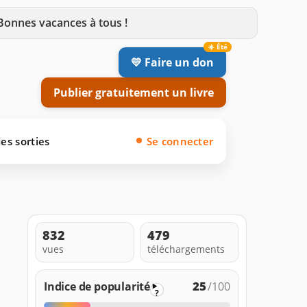
 Bonnes vacances à tous !
💛 Faire un don
Publier gratuitement un livre
es sorties
Se connecter
832
479
vues
téléchargements
25
Indice de popularité
/100
?